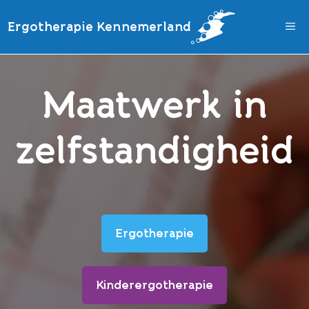
Ga
naar
Ergotherapie Kennemerland
de
inhoud
Maatwerk in
zelfstandigheid
Ergotherapie
Kinderergotherapie