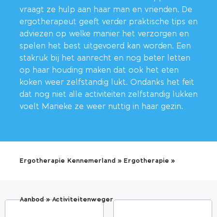
vraagt ze hulp aan haar man en vrienden. De
ergotherapeut geeft verder praktische tips en
adviezen op welke manier het verzorgen en
spelen het best uitgevoerd kan worden. Een
stakruk bij het aanrecht en nog beter letten
op haar houding maken dat ook het eten
koken weer zelfstandig lukt. Ondanks het feit
dat nog niet alle activiteiten zelfstandig lukken
voelt Marieke ze weer nuttig in haar gezin.
Ergotherapie Kennemerland
»
Ergotherapie
»
Aanbod
»
Activiteitenweger